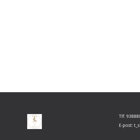
Tlf: 93888
E-post: t