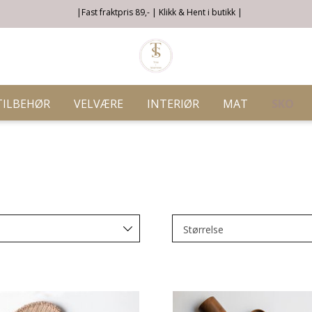
|Fast fraktpris 89,- | Klikk & Hent i butikk |
TILBEHØR
VELVÆRE
INTERIØR
MAT
SKO
Størrelse