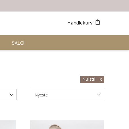
Handlekurv
SALG!
Nullstill
X
Nyeste