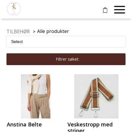
Alle produkter
TILBEHØR
>
Filtrer søket:
Anstina Belte
Veskestropp med
striper